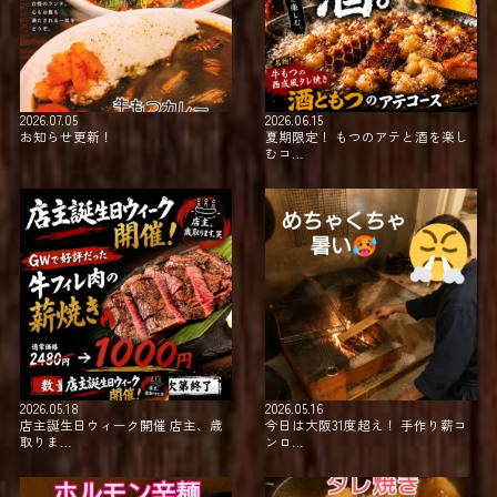
2026.07.05
2026.06.15
お知らせ更新！
夏期限定！⁡ ⁡もつのアテと酒を楽し
むコ…
2026.05.18
2026.05.16
店主誕生日ウィーク開催 店主、歳
今日は大阪31度超え！⁡ ⁡手作り薪コ
取りま…
ンロ…