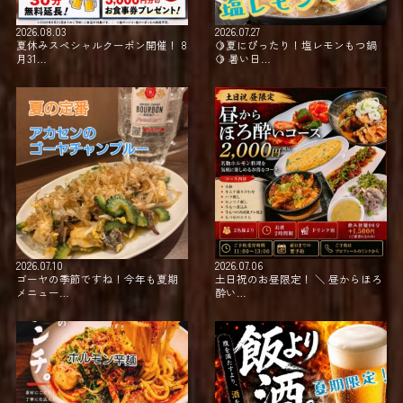
2026.08.03
2026.07.27
夏休みスペシャルクーポン開催！ 8
⁡🍋夏にぴったり！塩レモンもつ鍋
月31…
🍋 暑い日…
2026.07.10
2026.07.06
ゴーヤの季節ですね！今年も夏期
土日祝のお昼限定！ ＼ 昼からほろ
メニュー…
酔い…