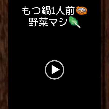
プ
レ
ー
ヤ
ー