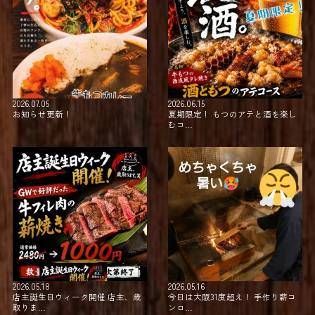
2026.07.05
2026.06.15
お知らせ更新！
夏期限定！⁡ ⁡もつのアテと酒を楽し
むコ…
2026.05.18
2026.05.16
店主誕生日ウィーク開催 店主、歳
今日は大阪31度超え！⁡ ⁡手作り薪コ
取りま…
ンロ…