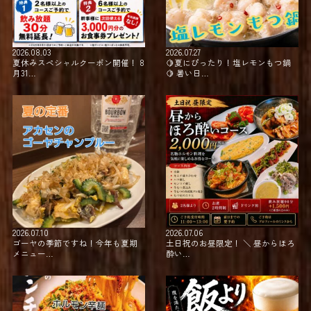
2026.08.03
2026.07.27
夏休みスペシャルクーポン開催！ 8
⁡🍋夏にぴったり！塩レモンもつ鍋
月31…
🍋 暑い日…
2026.07.10
2026.07.06
ゴーヤの季節ですね！今年も夏期
土日祝のお昼限定！ ＼ 昼からほろ
メニュー…
酔い…