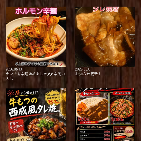
2026.05.13
2026.05.01
ランチも辛麺始めました🌶🌶⁡ ⁡辛党の
お知らせ更新！
人は…