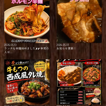
2026.05.13
2026.05.01
ランチも辛麺始めました🌶🌶⁡ ⁡辛党の
お知らせ更新！
人は…