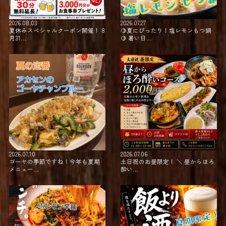
2026.08.03
2026.07.27
夏休みスペシャルクーポン開催！ 8
⁡🍋夏にぴったり！塩レモンもつ鍋
月31…
🍋 暑い日…
2026.07.10
2026.07.06
ゴーヤの季節ですね！今年も夏期
土日祝のお昼限定！ ＼ 昼からほろ
メニュー…
酔い…