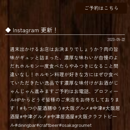
ご予約はこちら
Instagram 更新！
2023-09-22
週末出かけるお店はお決まりでしょうか？肉の旨
味がギュッと詰まった、濃厚な味わいが自慢のよ
だれホルモン一度食べたらやみつきになること間
違いなし！ホルモン料理が好きな方にはぜひ食べ
ていただきたい逸品です濃厚な味付けがお酒がじ
ゃんじゃん進みますご予約はお電話、プロフィー
ルHPからどうぞ皆様のご来店をお待ちしておりま
す！#もつ小屋酒膳ゆう#大阪グルメ#中津#大阪居
酒屋#中津グルメ#中津居酒屋#大阪クラフトビー
ル#diningbar#craftbeer#osakagroumet