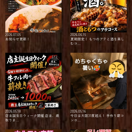
2026.07.05
2026.06.15
お知らせ更新！
夏期限定！⁡ ⁡もつのアテと酒を楽し
むコ…
2026.05.18
2026.05.16
店主誕生日ウィーク開催 店主、歳
今日は大阪31度超え！⁡ ⁡手作り薪コ
取りま…
ンロ…