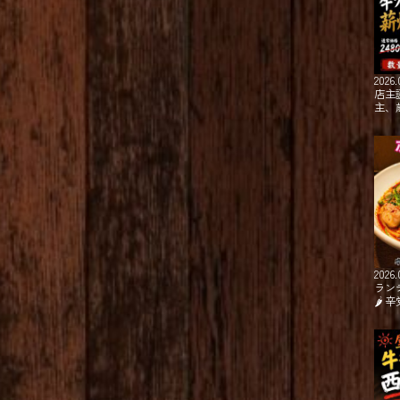
2026.
店主
主、
2026.
ラン
🌶⁡