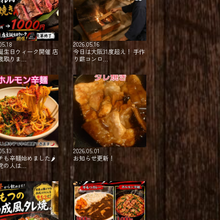
05.18
2026.05.16
誕生日ウィーク開催 店
今日は大阪31度超え！⁡ ⁡手作
歳取りま…
り薪コンロ…
05.13
2026.05.01
チも辛麺始めました🌶
お知らせ更新！
 ⁡辛党の人は…