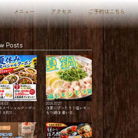
メニュー
アクセス
ご予約はこちら
w Posts
08.03
2026.07.27
みスペシャルクーポン
⁡🍋夏にぴったり！塩レモン
 8月31…
もつ鍋🍋 暑い日…